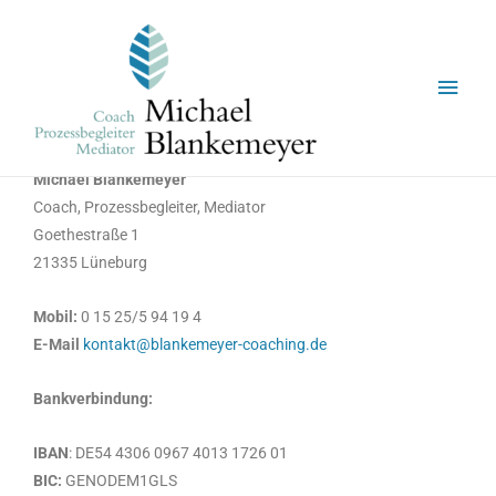
Michael Blankemeyer
Coach, Prozessbegleiter, Mediator
Goethestraße 1
21335 Lüneburg
Mobil:
0 15 25/5 94 19 4
E-Mail
kontakt@blankemeyer-coaching.
de
Bankverbindung:
IBAN
: DE54 4306 0967 4013 1726 01
BIC:
GENODEM1GLS