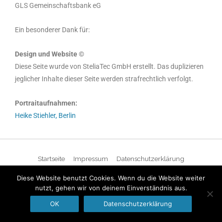
GLS Gemeinschaftsbank eG
Ein besonderer Dank für:
Design und Website ©
Diese Seite wurde von SteliaTec GmbH erstellt. Das duplizieren
jeglicher Inhalte dieser Seite werden strafrechtlich verfolgt.
Portraitaufnahmen:
Heike Stiehler, Berlin
Startseite
Impressum
Datenschutzerklärung
Diese Website benutzt Cookies. Wenn du die Website weiter
nutzt, gehen wir von deinem Einverständnis aus.
OK
Datenschutzerklärung