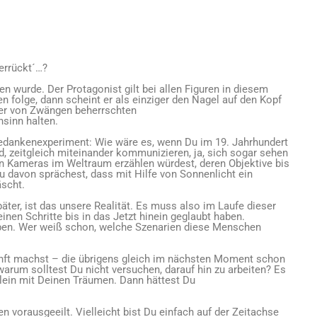
errückt´…?
n wurde. Der Protagonist gilt bei allen Figuren in diesem
n folge, dann scheint er als einziger den Nagel auf den Kopf
einer von Zwängen beherrschten
nsinn halten.
edankenexperiment: Wie wäre es, wenn Du im 19. Jahrhundert
, zeitgleich miteinander kommunizieren, ja, sich sogar sehen
n Kameras im Weltraum erzählen würdest, deren Objektive bis
 davon sprächest, dass mit Hilfe von Sonnenlicht ein
äscht.
äter, ist das unsere Realität. Es muss also im Laufe dieser
nen Schritte bis in das Jetzt hinein geglaubt haben.
ben. Wer weiß schon, welche Szenarien diese Menschen
unft machst – die übrigens gleich im nächsten Moment schon
warum solltest Du nicht versuchen, darauf hin zu arbeiten? Es
ein mit Deinen Träumen. Dann hättest Du
n vorausgeeilt. Vielleicht bist Du einfach auf der Zeitachse