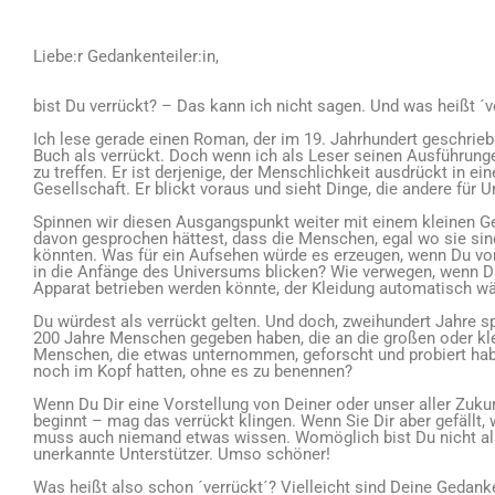
Liebe:r Gedankenteiler:in,
bist Du verrückt? – Das kann ich nicht sagen. Und was heißt ´v
Ich lese gerade einen Roman, der im 19. Jahrhundert geschriebe
Buch als verrückt. Doch wenn ich als Leser seinen Ausführunge
zu treffen. Er ist derjenige, der Menschlichkeit ausdrückt in 
Gesellschaft. Er blickt voraus und sieht Dinge, die andere für U
Spinnen wir diesen Ausgangspunkt weiter mit einem kleinen G
davon gesprochen hättest, dass die Menschen, egal wo sie sind
könnten. Was für ein Aufsehen würde es erzeugen, wenn Du vo
in die Anfänge des Universums blicken? Wie verwegen, wenn Du
Apparat betrieben werden könnte, der Kleidung automatisch w
Du würdest als verrückt gelten. Und doch, zweihundert Jahre sp
200 Jahre Menschen gegeben haben, die an die großen oder klei
Menschen, die etwas unternommen, geforscht und probiert ha
noch im Kopf hatten, ohne es zu benennen?
Wenn Du Dir eine Vorstellung von Deiner oder unser aller Zuk
beginnt – mag das verrückt klingen. Wenn Sie Dir aber gefällt, 
muss auch niemand etwas wissen. Womöglich bist Du nicht all
unerkannte Unterstützer. Umso schöner!
Was heißt also schon ´verrückt´? Vielleicht sind Deine Gedanke