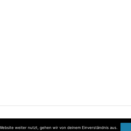
Startseite
Impressum
Datenschutzerklärung
Website weiter nutzt, gehen wir von deinem Einverständnis aus.