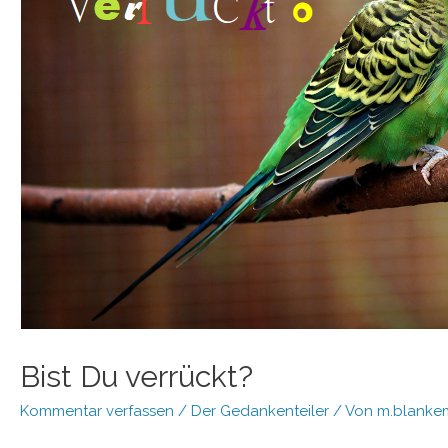
Bist Du verrückt?
Kommentar verfassen
/
Der Gedankenteiler
/ Von
m.blanke