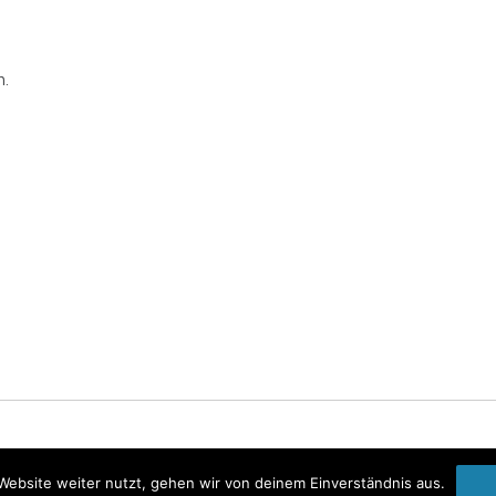
.
Startseite
Impressum
Datenschutzerklärung
Website weiter nutzt, gehen wir von deinem Einverständnis aus.