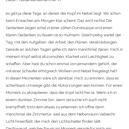
es gibt ja diese Tage, an denen der Kopf im Nebel liegt, Wo schon
beim Erwachen am Morgen klar scheint: Das wird nichts! Die
Gedanken liegen schal in einer zähen Dunstsuppe und einen
klaren Gedanken zu fassen ist so mühsam. Gleichzeitig wartet der
Tag, mit den Aufgaben, der Arbeit, den Plänen, Verabredungen.
Gerade an solchen Tagen gehe ich dann manchmal daran, mich in
meinem Kopf selbst abzumühen, Klarheit und Leichtigkeit zu
schaffen. Aber hast du schon einmal von jemandem gehört, der
mit einer Schaufel erfolgreich Wolken und Nebel freigelegt hat?
In diesen Momenten wäre ich dankbar, mich zu erinnern, dass es
scheinbare Umwege gibt die Abkürzungen sein können. Für einen
Moment zu akzeptieren, dass der Kopf nicht frei ist. Wenn ich in
einem dunklen Zimmer bin, dann versuche ich auch nicht
krampfhaft, trotzdem etwas zu erkennen. Ich öffne dann
manchmal die Zimmertür, weil aus dem Nebenraum vielleicht
Licht hineinfällt, der mich den Lichtschalter finden läßt.
Die Frage ist, welcher Raum im Moment gerade für mich am