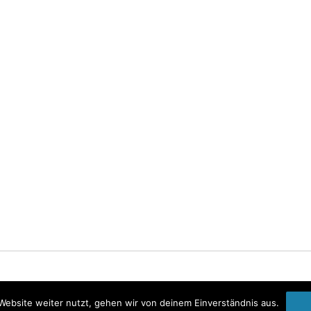
Startseite
Impressum
Datenschutzerklärung
Website weiter nutzt, gehen wir von deinem Einverständnis aus.