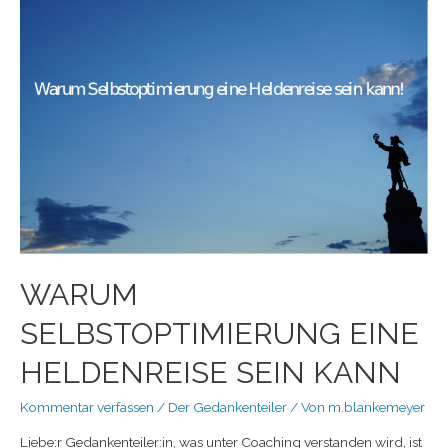
WARUM
SELBSTOPTIMIERUNG EINE
HELDENREISE SEIN KANN
Kommentar verfassen
/
Der Gedankenteiler
/ Von
m.blankemeyer
Liebe:r Gedankenteiler:in, was unter Coaching verstanden wird, ist