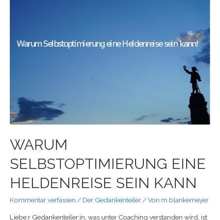
WARUM
SELBSTOPTIMIERUNG EINE
HELDENREISE SEIN KANN
Kommentar verfassen
/
Der Gedankenteiler
/ Von
m.blankemeyer
Liebe:r Gedankenteiler:in, was unter Coaching verstanden wird, ist