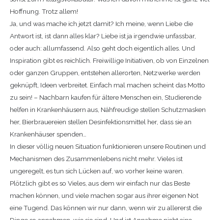
Hoffnung. Trotz allem!
Ja, und was mache ich jetzt damit? Ich meine, wenn Liebe die
Antwort ist, ist dann alles klar? Liebe ist ja irgendwie unfassbar,
oder auch: allumfassend. Also geht doch eigentlich alles. Und
Inspiration gibt es reichlich. Freiwillige Initiativen, ob von Einzelnen
oder ganzen Gruppen, entstehen allerorten, Netzwerke werden
geknüpft, Ideen verbreitet. Einfach mal machen scheint das Motto
zu sein! – Nachbarn kaufen für ältere Menschen ein, Studierende
helfen in Krankenhäusern aus, Nähfreudige stellen Schutzmasken
her, Bierbrauereien stellen Desinfektionsmittel her, dass sie an
Krankenhäuser spenden…
In dieser völlig neuen Situation funktionieren unsere Routinen und
Mechanismen des Zusammenlebens nicht mehr. Vieles ist
ungeregelt, es tun sich Lücken auf, wo vorher keine waren.
Plötzlich gibt es so Vieles, aus dem wir einfach nur das Beste
machen können, und viele machen sogar aus ihrer eigenen Not
eine Tugend. Das können wir nur dann, wenn wir zu allererst die