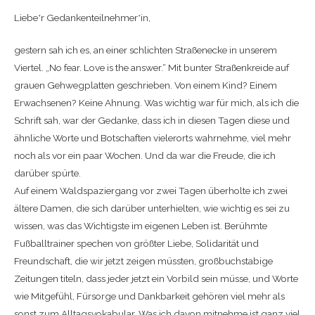
Liebe*r Gedankenteilnehmer*in,
gestern sah ich es, an einer schlichten Straßenecke in unserem
Viertel. „No fear. Love is the answer.“ Mit bunter Straßenkreide auf
grauen Gehwegplatten geschrieben. Von einem Kind? Einem
Erwachsenen? Keine Ahnung. Was wichtig war für mich, als ich die
Schrift sah, war der Gedanke, dass ich in diesen Tagen diese und
ähnliche Worte und Botschaften vielerorts wahrnehme, viel mehr
noch als vor ein paar Wochen. Und da war die Freude, die ich
darüber spürte.
Auf einem Waldspaziergang vor zwei Tagen überholte ich zwei
ältere Damen, die sich darüber unterhielten, wie wichtig es sei zu
wissen, was das Wichtigste im eigenen Leben ist. Berühmte
Fußballtrainer spechen von größter Liebe, Solidarität und
Freundschaft, die wir jetzt zeigen müssten, großbuchstabige
Zeitungen titeln, dass jeder jetzt ein Vorbild sein müsse, und Worte
wie Mitgefühl, Fürsorge und Dankbarkeit gehören viel mehr als
sonst zum Alltagsvokabular. Was ich davon mitnehme ist ganz viel