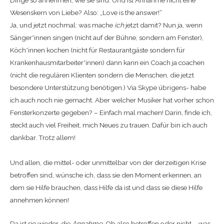
Dinge so annehmen, wie sie sind. Und ist Annahme nicht eine
Wesenskern von Liebe? Also: „Love is the answer!“
Ja, und jetzt nochmal: was mache
ich
jetzt damit? Nun ja, wenn
Sänger*innen singen (nicht auf der Bühne, sondern am Fenster),
Köch*innen kochen (nicht für Restaurantgäste sondern für
Krankenhausmitarbeiter*innen) dann kann ein Coach ja coachen
(nicht die regulären Klienten sondern die Menschen, die jetzt
besondere Unterstützung benötigen.) Via Skype übrigens- habe
ich auch noch nie gemacht. Aber welcher Musiker hat vorher schon
Fensterkonzerte gegeben? – Einfach mal machen! Darin, finde ich,
steckt auch viel Freiheit, mich Neues zu trauen. Dafür bin ich auch
dankbar. Trotz allem!
Und allen, die mittel- oder unmittelbar von der derzeitigen Krise
betroffen sind, wünsche ich, dass sie den Moment erkennen, an
dem sie Hilfe brauchen, dass Hilfe da ist und dass sie diese Hilfe
annehmen können!
Da ist sie wieder, die
Annahme
. Ob also betroffen oder nicht – was