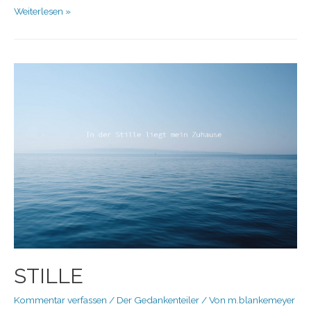
Weiterlesen »
STILLE
Kommentar verfassen
/
Der Gedankenteiler
/ Von
m.blankemeyer